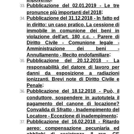
Pubblicazione del 02.01.2019 - Le tre
;
pronunce più importanti del 2018
Pubblicazione del 31.12.2018 - In fatto ed
in diritto: un caso pratico. La cessione di
immobile in comunione dei beni in
violazione dell'art. 180 c.c. - Parere di
Diritto Civile - Comunione legale -
Amministrazione dei beni -
;
Annullamento - Illecito endofamiliare
Pubblicazione del 20.12.2018 - La
responsabilità del datore di lavoro per
danni da esposizione a radiazioni
ionizzanti. Brevi note di Diritto Civile e
;
Penale
Pubblicazione del 18.12.2018 - Può, il
conduttore, sospendere in autotutela il
pagamento del canone di locazione?
Convalida di Sfratto - Inadempimento del
;
Locatore - Eccezione di inadempimento
Pubblicazione del 16.02.2018 - Ritardo
aereo: compensazione pecuniaria ed
obblighi di assistenza. Il reg. CE