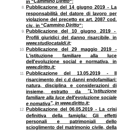
Cammino Diritto
in "
";
Pubblicazione del 14 giugno 2019 - La
responsabilità del datore di lavoro per
violazione del precetto ex art. 2087 cod.
Cammino Diritto
civ., in "
";
Pubblicazione del 10 giugno 2019 -
Profili giuridici del danno risarcibile, in
www.studiocataldi.it;
Pubblicazione del 29 maggio 2019 -
L'istituzione familiare alla luce
dell'evoluzione social e normativa, in
www.diritto.it
;
Pubblicazione del 13.05.2019 -
ll
risarcimento dei c.d danni endofamiliari:
natura, disciplina e considerazioni di
"
L'istituzione
insieme, estratto da
familiare alla luce dell'evoluzione sociale
"
,
in www.diritto.it;
e nomativa
Pubblicazione del 06.05.2019 - La crisi
definitiva della famiglia: Gli effetti
personali e patrimoniali dello
scioglimento del matrimonio civile, della