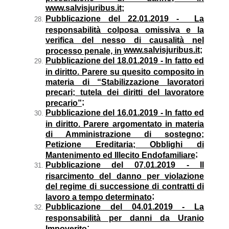
www.salvisjuribus.it;
Pubblicazione del 22.01.2019 - La
responsabilità colposa omissiva e la
verifica del nesso di causalità nel
www.salvisjuribus.it;
processo penale, in
Pubblicazione del 18.01.2019 - In fatto ed
in diritto. Parere su quesito composito in
materia di “Stabilizzazione lavoratori
precari; tutela dei diritti del lavoratore
;
precario”
Pubblicazione del 16.01.2019 - In fatto ed
in diritto. Parere argomentato in materia
di Amministrazione di sostegno;
Petizione Ereditaria; Obblighi di
;
Mantenimento ed Illecito Endofamiliare
Pubblicazione del 07.01.2019 - Il
risarcimento del danno per violazione
del regime di successione di contratti di
;
lavoro a tempo determinato
Pubblicazione del 04.01.2019 - La
responsabilità per danni da Uranio
;
Impoverito