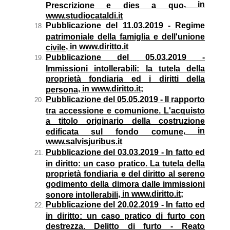
, in
Prescrizione e dies a quo
www.studiocataldi.it
Pubblicazione del 11.03.2019 - Regime
patrimoniale della famiglia e dell'unione
, in www.diritto.it
civile
Pubblicazione del 05.03.2019 -
Immissioni intollerabili: la tutela della
proprietà fondiaria ed i diritti della
, in www.diritto.it;
persona
Pubblicazione del 05.05.2019 - Il rapporto
tra accessione e comunione. L'acquisto
a titolo originario della costruzione
, in
edificata sul fondo comune
www.salvisjuribus.it
Pubblicazione del 03.03.2019 - In fatto ed
in diritto: un caso pratico. La tutela della
proprietà fondiaria e del diritto al sereno
godimento della dimora dalle immissioni
, in
www.diritto.it;
sonore intollerabili
Pubblicazione del 20.02.2019 - In fatto ed
in diritto: un caso pratico di furto con
destrezza. Delitto di furto - Reato