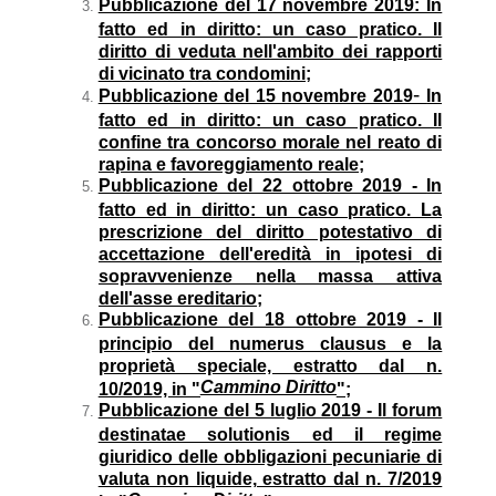
Pubblicazione del 17 novembre 2019: In
fatto ed in diritto: un caso pratico. Il
diritto di veduta nell'ambito dei rapporti
di vicinato tra condomini;
-
Pubblicazione del 15 novembre 2019
In
fatto ed in diritto: un caso pratico. Il
confine tra concorso morale nel reato di
rapina e favoreggiamento reale;
Pubblicazione del 22 ottobre 2019 -
In
fatto ed in diritto: un caso pratico. La
prescrizione del diritto potestativo di
accettazione dell'eredità in ipotesi di
sopravvenienze nella massa attiva
dell'asse ereditario;
Pubblicazione del 18 ottobre 2019 - Il
principio del numerus clausus e la
proprietà speciale, estratto dal n.
Cammino Diritto
10/2019, in "
";
Pubblicazione del 5 luglio 2019 - Il forum
destinatae solutionis ed il regime
giuridico delle obbligazioni pecuniarie di
valuta non liquide, estratto dal n. 7/2019