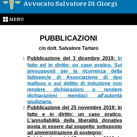
Avvocato Salvatore Di Giorgi
MENU
PUBBLICAZIONI
c/o dott. Salvatore Tartaro
Pubblicazione del 3 dicembre 2019:
In
fatto ed in diritto: un caso pratico. Sui
presupposti per la ricorrenza della
fattispecie di Associazione di tipo
mafioso e sul delitto di induzione non
rendere dichiarazioni o rendere
dichiarazioni mendaci all'autorità
giudiziaria.
Pubblicazione del 25 novembre 2019: In
fatto e in diritto: un caso pratico.
L'annullabilità della liberalità donativa
posta in essere dal soggetto sottoposto
ad amministrazione di sostegno;