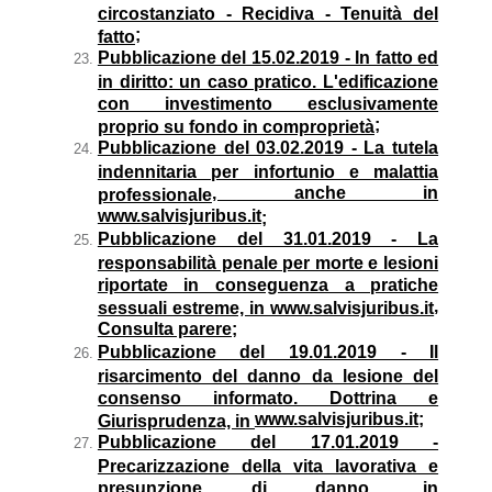
circostanziato - Recidiva - Tenuità del
;
fatto
Pubblicazione del 15.02.2019 - In fatto ed
in diritto: un caso pratico. L'edificazione
con investimento esclusivamente
;
proprio su fondo in comproprietà
Pubblicazione del 03.02.2019 - La tutela
indennitaria per infortunio e malattia
, anche in
professionale
www.salvisjuribus.it
;
Pubblicazione del 31.01.2019 - La
responsabilità penale per morte e lesioni
riportate in conseguenza a pratiche
,
sessuali estreme, in www.salvisjuribus.it
Consulta parere;
Pubblicazione del 19.01.2019 - Il
risarcimento del danno da lesione del
consenso informato. Dottrina e
www.salvisjuribus.it;
Giurisprudenza, in
Pubblicazione del 17.01.2019 -
Precarizzazione della vita lavorativa e
presunzione di danno, in