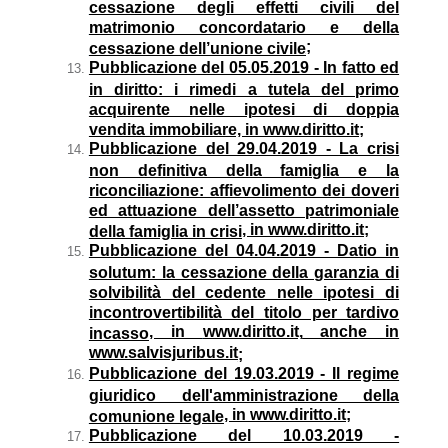
cessazione degli effetti civili del
matrimonio concordatario e della
;
cessazione dell’unione civile
Pubblicazione del 05.05.2019 - In fatto ed
in diritto: i rimedi a tutela del primo
acquirente nelle ipotesi di doppia
vendita immobiliare, in www.diritto.it;
Pubblicazione del 29.04.2019 - La crisi
non definitiva della famiglia e la
riconciliazione: affievolimento dei doveri
ed attuazione dell’assetto patrimoniale
, in www.diritto.it
;
della famiglia in crisi
Pubblicazione del 04.04.2019 - Datio in
solutum: la cessazione della garanzia di
solvibilità del cedente nelle ipotesi di
incontrovertibilità del titolo per tardivo
, in
www.diritto.it,
anche in
incasso
www.salvisjuribus.it
;
Pubblicazione del 19.03.2019 - Il regime
giuridico dell'amministrazione della
, in www.diritto.it;
comunione legale
Pubblicazione del 10.03.2019 -