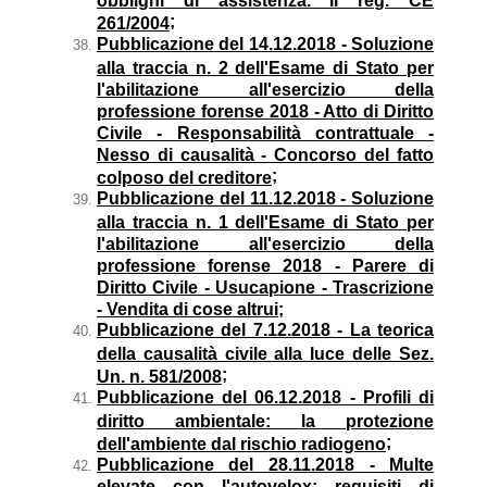
;
261/2004
Pubblicazione del 14.12.2018 - Soluzione
alla traccia n. 2 dell'Esame di Stato per
l'abilitazione all'esercizio della
professione forense 2018 - Atto di Diritto
Civile - Responsabilità contrattuale -
Nesso di causalità - Concorso del fatto
;
colposo del creditore
Pubblicazione del 11.12.2018 - Soluzione
alla traccia n. 1 dell'Esame di Stato per
l'abilitazione all'esercizio della
professione forense 2018 - Parere di
Diritto Civile - Usucapione - Trascrizione
- Vendita di cose altrui;
Pubblicazione del 7.12.2018 - La teorica
della causalità civile alla luce delle Sez.
;
Un. n. 581/2008
Pubblicazione del 06.12.2018 - Profili di
diritto ambientale: la protezione
;
dell'ambiente dal rischio radiogeno
Pubblicazione del 28.11.2018 - Multe
elevate con l'autovelox: requisiti di