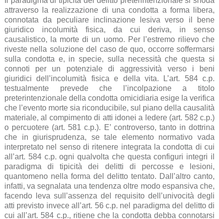
Il paradigma di tipicità del delitto preterintenzionale si snoda
attraverso la realizzazione di una condotta a forma libera,
connotata da peculiare inclinazione lesiva verso il bene
giuridico incolumità fisica, da cui deriva, in senso
causalistico, la morte di un uomo. Per l’estremo rilievo che
riveste nella soluzione del caso de quo, occorre soffermarsi
sulla condotta e, in specie, sulla necessità che questa si
connoti per un potenziale di aggressività verso i beni
giuridici dell’incolumità fisica e della vita. L’art. 584 c.p.
testualmente prevede che l’incolpazione a titolo
preterintenzionale della condotta omicidiaria esige la verifica
che l’evento morte sia riconducibile, sul piano della causalità
materiale, al compimento di atti idonei a ledere (art. 582 c.p.)
o percuotere (art. 581 c.p.). E’ controverso, tanto in dottrina
che in giurisprudenza, se tale elemento normativo vada
interpretato nel senso di ritenere integrata la condotta di cui
all’art. 584 c.p. ogni qualvolta che questa configuri integri il
paradigma di tipicità dei delitti di percosse e lesioni,
quantomeno nella forma del delitto tentato. Dall’altro canto,
infatti, va segnalata una tendenza oltre modo espansiva che,
facendo leva sull’assenza del requisito dell’univocità degli
atti previsto invece all’art. 56 c.p. nel paradigma del delitto di
cui all’art. 584 c.p., ritiene che la condotta debba connotarsi