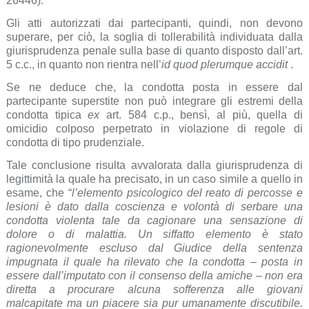
26446).
Gli atti autorizzati dai partecipanti, quindi, non devono
superare, per ciò, la soglia di tollerabilità individuata dalla
giurisprudenza penale sulla base di quanto disposto dall’art.
5 c.c., in quanto non rientra nell’
id quod plerumque accidit
.
Se ne deduce che, la condotta posta in essere dal
partecipante superstite non può integrare gli estremi della
condotta tipica
ex
art. 584 c.p., bensì, al più, quella di
omicidio colposo perpetrato in violazione di regole di
condotta di tipo prudenziale.
Tale conclusione risulta avvalorata dalla giurisprudenza di
legittimità la quale ha precisato, in un caso simile a quello in
esame, che “
l’elemento psicologico del reato di percosse e
lesioni è dato dalla coscienza e volontà di serbare una
condotta violenta tale da cagionare una sensazione di
dolore o di malattia. Un siffatto elemento è stato
ragionevolmente escluso dal Giudice della sentenza
impugnata il quale ha rilevato che la condotta – posta in
essere dall’imputato con il consenso della amiche – non era
diretta a procurare alcuna sofferenza alle giovani
malcapitate ma un piacere sia pur umanamente discutibile.