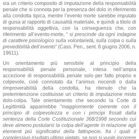
sia un criterio composito di imputazione della responsabilità
penale che si connota per la presenza del dolo in riferimento
alla condotta tipica, mentre l’evento morte sarebbe imputato
di guisa al rapporto di causalità materiale, e quindi a titolo di
responsabilità oggettiva, con la conseguenza che, con
riferimento all’evento-morte, “
si prescinde da ogni indagine
di carattere psicologico sulla volontarietà, sulla colpa o sulla
prevedibilità dell’evento
” (Cass. Pen., sent. 8 giugno 2006, n.
19611).
Un orientamento più sensibile al principio della
responsabilità penale personale, intesa nell’ampia
accezione di responsabilità penale solo per fatto proprio e
colpevole, cioè connotato da l’animus nocendi o dalla
rimproverabilità della condotta, ha ritenuto che la
preterintenzione costituisse un criterio di imputazione misto
dolo-colpa. Tale orientamento che secondo la Corte di
Legittimità apparirebbe “
maggiormente coerente con il
principio di colpevolezza e con i principi fissati dalla
sentenza della Corte Costituzionale 368/1998 secondo cui
deve almeno postularsi la colpa dell’agente in relazione agli
elementi più significativi della fattispecie, fra i quali il
complessivo risultato ultimo vietato, se non si vuole incorrere