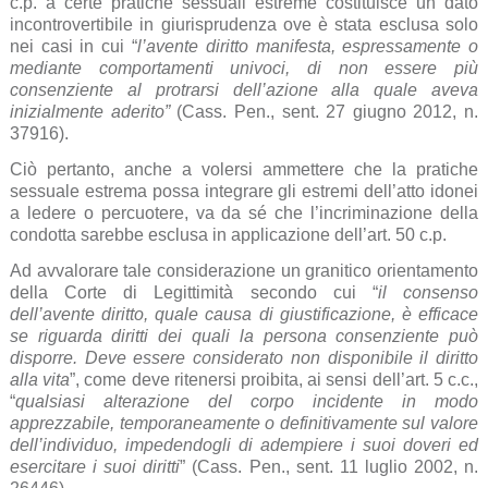
c.p. a certe pratiche sessuali estreme costituisce un dato
incontrovertibile in giurisprudenza ove è stata esclusa solo
nei casi in cui “
l’avente diritto manifesta, espressamente o
mediante comportamenti univoci, di non essere più
consenziente al protrarsi dell’azione alla quale aveva
inizialmente aderito”
(Cass. Pen., sent. 27 giugno 2012, n.
37916).
Ciò pertanto, anche a volersi ammettere che la pratiche
sessuale estrema possa integrare gli estremi dell’atto idonei
a ledere o percuotere, va da sé che l’incriminazione della
condotta sarebbe esclusa in applicazione dell’art. 50 c.p.
Ad avvalorare tale considerazione un granitico orientamento
della Corte di Legittimità secondo cui “
il consenso
dell’avente diritto, quale causa di giustificazione, è efficace
se riguarda diritti dei quali la persona consenziente può
disporre. Deve essere considerato non disponibile il diritto
alla vita
”, come deve ritenersi proibita, ai sensi dell’art. 5 c.c.,
“
qualsiasi alterazione del corpo incidente in modo
apprezzabile, temporaneamente o definitivamente sul valore
dell’individuo, impedendogli di adempiere i suoi doveri ed
esercitare i suoi diritti
” (Cass. Pen., sent. 11 luglio 2002, n.