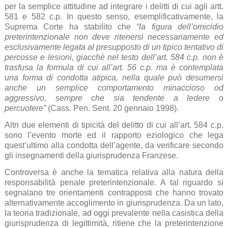
per la semplice attitudine ad integrare i delitti di cui agli artt.
581 e 582 c.p. In questo senso, esemplificativamente, la
Suprema Corte ha stabilito che
“la figura dell’omicidio
preterintenzionale non deve ritenersi necessariamente ed
esclusivamente legata al presupposto di un tipico tentativo di
percosse e lesioni, giacchè nel testo dell’art. 584 c.p. non è
trasfusa la formula di cui all’art. 56 c.p. ma è contemplata
una forma di condotta atipica, nella quale può desumersi
anche un semplice comportamento minaccioso od
aggressivo, sempre che sia tendente a ledere o
percuotere”
(Cass. Pen. Sent. 20 gennaio 1998).
Altri due elementi di tipicità del delitto di cui all’art. 584 c.p.
sono l’evento morte ed il rapporto eziologico che lega
quest’ultimo alla condotta dell’agente, da verificare secondo
gli insegnamenti della giurisprudenza Franzese.
Controversa è anche la tematica relativa alla natura della
responsabilità penale preterintenzionale. A tal riguardo si
segnalano tre orientamenti contrapposti che hanno trovato
alternativamente accoglimento in giurisprudenza. Da un lato,
la teoria tradizionale, ad oggi prevalente nella casistica della
giurisprudenza di legittimità, ritiene che la preterintenzione