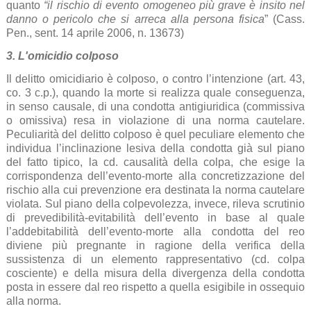
quanto
“il rischio di evento omogeneo più grave è insito nel
danno o pericolo che si arreca alla persona fisica
” (Cass.
Pen., sent. 14 aprile 2006, n. 13673)
3. L'omicidio colposo
Il delitto omicidiario è colposo, o contro l’intenzione (art. 43,
co. 3 c.p.), quando la morte si realizza quale conseguenza,
in senso causale, di una condotta antigiuridica (commissiva
o omissiva) resa in violazione di una norma cautelare.
Peculiarità del delitto colposo è quel peculiare elemento che
individua l’inclinazione lesiva della condotta già sul piano
del fatto tipico, la cd. causalità della colpa, che esige la
corrispondenza dell’evento-morte alla concretizzazione del
rischio alla cui prevenzione era destinata la norma cautelare
violata. Sul piano della colpevolezza, invece, rileva scrutinio
di prevedibilità-evitabilità dell’evento in base al quale
l’addebitabilità dell’evento-morte alla condotta del reo
diviene più pregnante in ragione della verifica della
sussistenza di un elemento rappresentativo (cd. colpa
cosciente) e della misura della divergenza della condotta
posta in essere dal reo rispetto a quella esigibile in ossequio
alla norma.