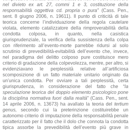
nel divieto ex art. 27, commi 1 e 3, costituzione della
responsabilità oggettiva cd. propria o pura”
(Cass. Pen.,
sent. 8 giugno 2006, n. 19611). Il punto di criticità di tale
teorica concerne l’individuazione della regola cautelare
violata, elemento catalizzatore della rimproverabilità della
condotta colposa, in quanto, nella casistica
giurisprudenziale, la verifica della sussistenza della colpa
con riferimento all’evento-morte parrebbe ridursi al solo
scrutinio di prevedibilità-evitabilità dell’evento che, invece,
nel paradigma del delitto colposo pure costituisce mero
criterio di gradazione della colpevolezza, mentre, per altro, si
evidenziavano le perplessità relative all’artificiosa
scomposizione di un fatto materiale unitario originato da
un'unica condotta. Per ovviare a tali perplessità, certa
giurisprudenza, in considerazione del fatto che “
la
speculazione teorica del doppio elemento psicologico pone
la disciplina normativa fuori dalla realtà
” (Cass. Pen., sent.
14 aprile 2006, n. 13673) ha avallato la teoria del
tertium
genus,
secondo cui la preterinzione costituirebbe un
autonomo criterio di imputazione della responsabilità penale
caratterizzato per il fatto che il dolo che connota la condotta
tipica assorbe la prevedibilità dell’evento più grave in