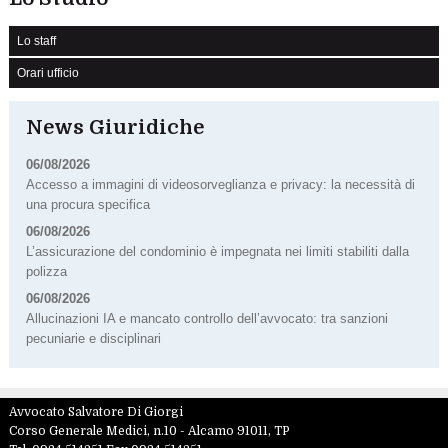
Lo staff
Orari ufficio
News Giuridiche
06/08/2026
Accesso a immagini di videosorveglianza e privacy: la necessità di
una procura specifica
06/08/2026
L’assicurazione del condominio è impegnata nei limiti stabiliti dalla
polizza
06/08/2026
Allucinazioni IA e mancato controllo dell’avvocato: tra sanzioni
pecuniarie e disciplinari
Avvocato Salvatore Di Giorgi
Corso Generale Medici, n.10 -
Alcamo
91011
,
TP