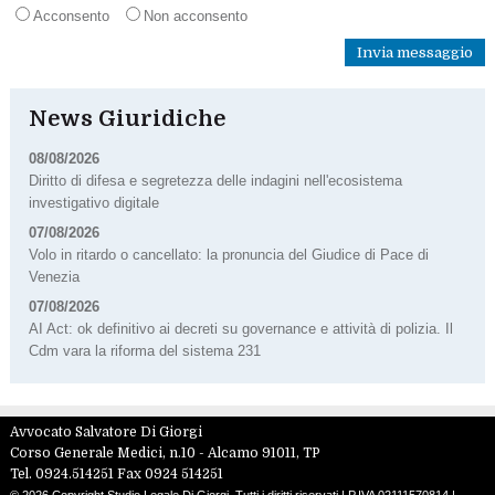
Acconsento
Non acconsento
News Giuridiche
08/08/2026
Diritto di difesa e segretezza delle indagini nell'ecosistema
investigativo digitale
07/08/2026
Volo in ritardo o cancellato: la pronuncia del Giudice di Pace di
Venezia
07/08/2026
AI Act: ok definitivo ai decreti su governance e attività di polizia. Il
Cdm vara la riforma del sistema 231
Avvocato Salvatore Di Giorgi
Corso Generale Medici, n.10 -
Alcamo
91011
,
TP
Tel.
0924.514251
Fax
0924 514251